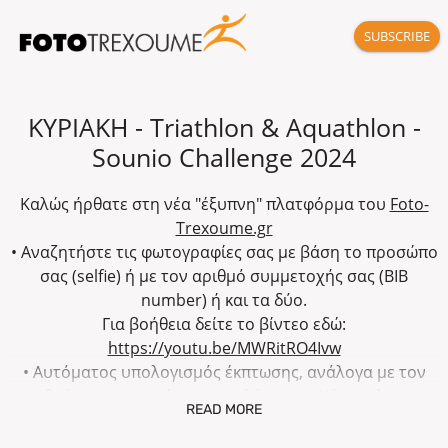
SUBSCRIBE
ΚΥΡΙΑΚΗ - Triathlon & Aquathlon -
Sounio Challenge 2024
Καλώς ήρθατε στη νέα "έξυπνη" πλατφόρμα του
Foto-
Trexoume.gr
• Αναζητήστε τις φωτογραφίες σας με βάση το προσώπο
σας (selfie) ή με τον αριθμό συμμετοχής σας (BIB
number) ή και τα δύο.
Για βοήθεια δείτε το βίντεο εδώ:
https://youtu.be/MWRitRO4Ivw
• Αυτόματος υπολογισμός έκπτωσης, ανάλογα με τον
αριθμό φωτογραφιών που επιλέγονται. Κάντε κλικ στο
READ MORE
εικονίδιο "price list" για περισσότερες λεπτομέρειες.
• Εντός 48 ωρών αποστολή φωτογραφιών,